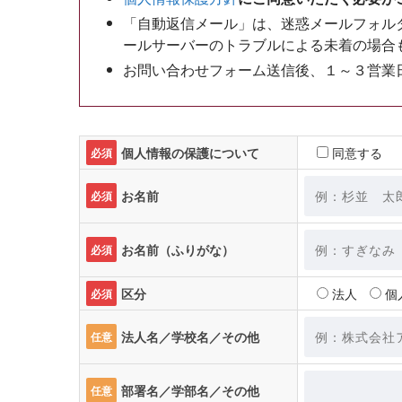
「自動返信メール」は、迷惑メールフォル
ールサーバーのトラブルによる未着の場合
お問い合わせフォーム送信後、１～３営業
個人情報の保護について
同意する
必須
お名前
必須
お名前（ふりがな）
必須
区分
法人
個
必須
法人名／学校名／その他
任意
部署名／学部名／その他
任意