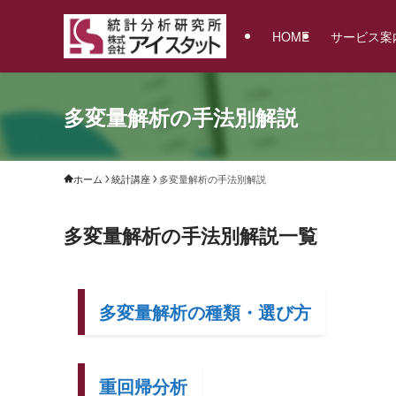
HOME
サービス案
多変量解析の手法別解説
ホーム
統計講座
多変量解析の手法別解説
多変量解析の手法別解説一覧
多変量解析の種類・選び方
重回帰分析