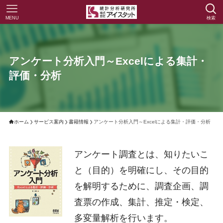
MENU
検索
アンケート分析入門～Excelによる集計・
評価・分析
ホーム
サービス案内
書籍情報
アンケート分析入門～Excelによる集計・評価・分析
アンケート調査とは、知りたいこ
と（目的）を明確にし、その目的
を解明するために、調査企画、調
査票の作成、集計、推定・検定、
多変量解析を行います。