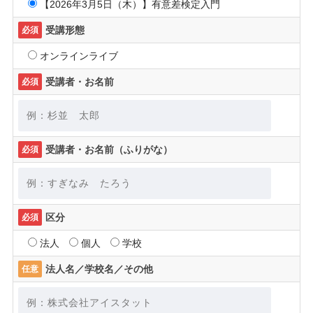
【2026年3月5日（木）】有意差検定入門
受講形態
必須
オンラインライブ
受講者・お名前
必須
受講者・お名前（ふりがな）
必須
区分
必須
法人
個人
学校
法人名／学校名／その他
任意