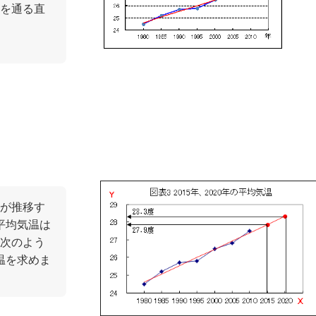
を通る直
が推移す
の平均気温は
次のよう
気温を求めま