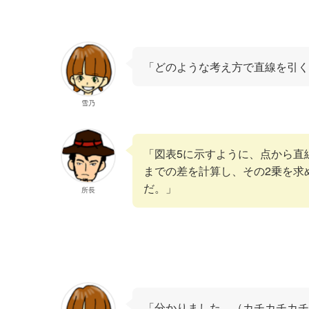
「どのような考え方で直線を引
雪乃
「図表5に示すように、点から直
までの差を計算し、その2乗を求
だ。」
所長
「分かりました。（カチカチカチ