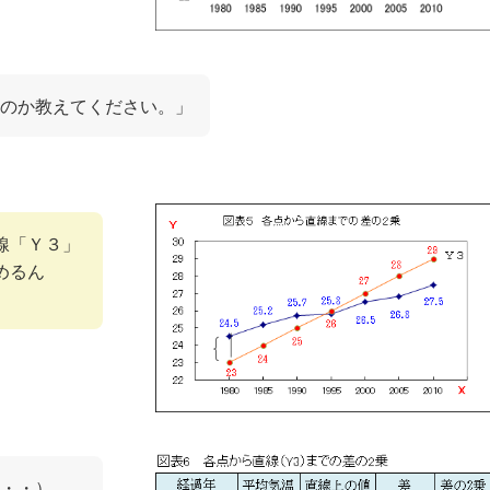
くのか教えてください。」
線「Ｙ３」
めるん
・・）