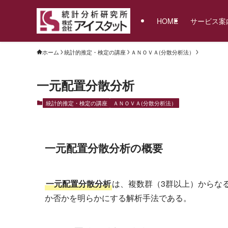
HOME
サービス案
ホーム
統計的推定・検定の講座
ＡＮＯＶＡ(分散分析法）
一元配置分散分析
統計的推定・検定の講座
ＡＮＯＶＡ(分散分析法）
一元配置分散分析の概要
一元配置分散分析
は、複数群（3群以上）からな
か否かを明らかにする解析手法である。