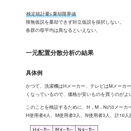
検定統計量≦棄却限界値
帰無仮説を棄却できず対立仮説を採択しない。
各群の母平均は異なるといえない。
一元配置分散分析の結果
具体例
かつて、洗濯機はHメーカー、テレビはMメーカ
くなっているので、価格が安いものを買うのがよ
このことを検証するために、H，M，Nの3メーカ
H使用者4人、M使用者3人、N使用者3人、計10