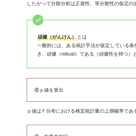
したがって分散分析は正規性、等分散性の仮定の
頑健（がんけん）
とは
一般的には、ある統計手法が仮定している条
き、頑健（robust）である（頑健性を持つ）
⑥ｐ値を算出
ｐ値はＦ分布における検定統計量の上側確率であ