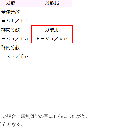
しい場合、帰無仮説の基にＦ布にしたがう。
分布となる。