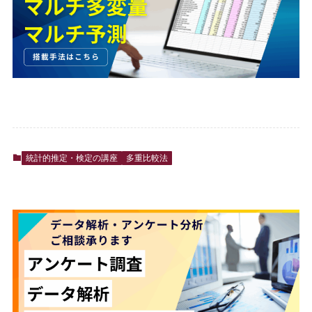
統計的推定・検定の講座
多重比較法