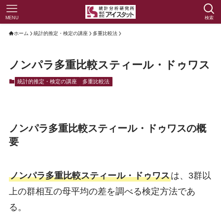
MENU
検索
ホーム
統計的推定・検定の講座
多重比較法
ノンパラ多重比較スティール・ドゥワス
統計的推定・検定の講座
多重比較法
ノンパラ多重比較スティール・ドゥワスの概
要
ノンパラ多重比較スティール・ドゥワス
は、3群以
上の群相互の母平均の差を調べる検定方法であ
る。