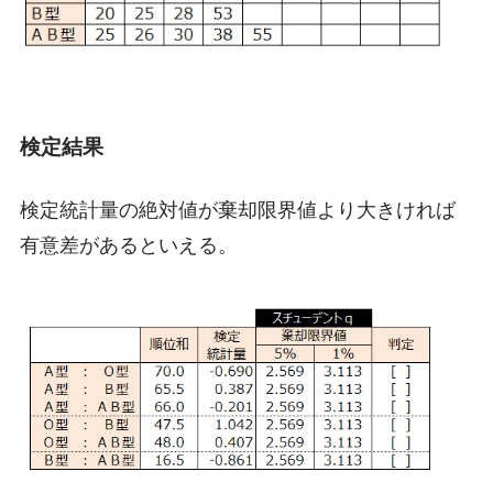
検定結果
検定統計量の絶対値が棄却限界値より大きければ
有意差があるといえる。