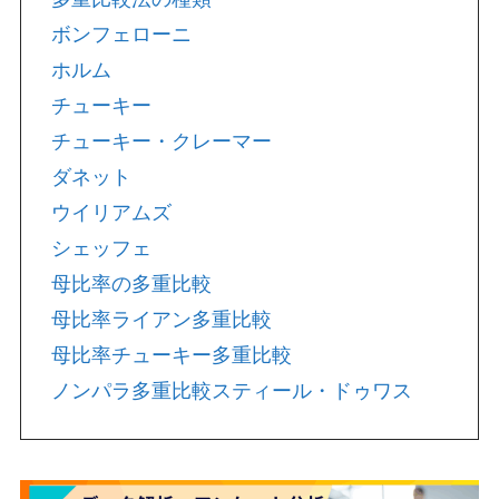
ボンフェローニ
ホルム
チューキー
チューキー・クレーマー
ダネット
ウイリアムズ
シェッフェ
母比率の多重比較
母比率ライアン多重比較
母比率チューキー多重比較
ノンパラ多重比較スティール・ドゥワス