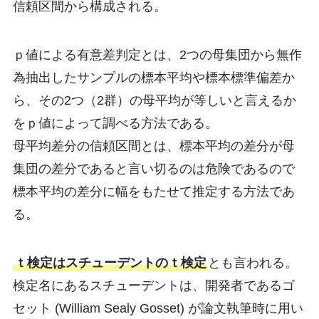
信頼区間から構成される。
ｐ値による有意差判定とは、2つの母集団から無作
為抽出したサンプルの標本平均や標本標準偏差か
ら、その2つ（2群）の母平均が等しいと言えるか
をｐ値によって調べる方法である。
母平均差分の信頼区間とは、標本平均の差分が母
集団の差分であると言い切るのは危険であるので
標本平均の差分に幅をもたせて推定する方法であ
る。
ｔ検定はスチューデントのｔ検定
とも言われる。
検定名にあるスチューデントは、開発者であるゴ
セット (William Sealy Gosset) が論文執筆時に用い