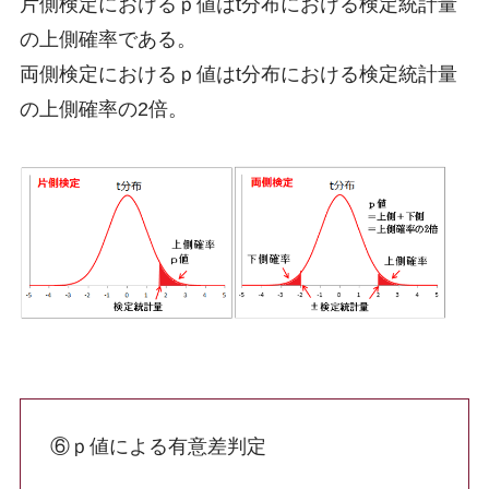
片側検定におけるｐ値はt分布における検定統計量
の上側確率である。
両側検定におけるｐ値はt分布における検定統計量
の上側確率の2倍。
⑥ｐ値による有意差判定