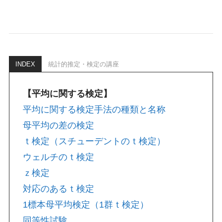
INDEX
統計的推定・検定の講座
【平均に関する検定】
平均に関する検定手法の種類と名称
母平均の差の検定
ｔ検定（スチューデントのｔ検定）
ウェルチのｔ検定
ｚ検定
対応のあるｔ検定
1標本母平均検定（1群ｔ検定）
同等性試験