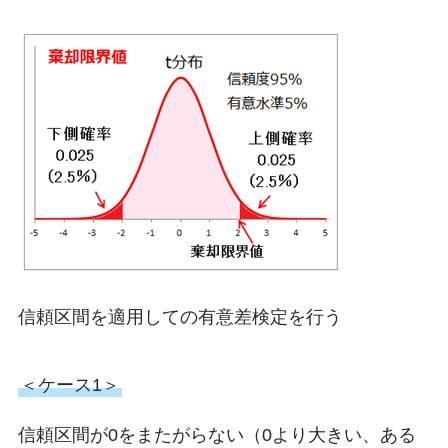
信頼区間を適用しての有意差検定を行う
＜ケース1＞
信頼区間が0をまたがらない（0より大きい、ある