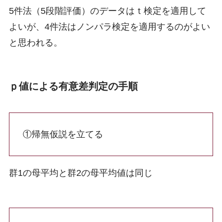
5件法（5段階評価）のデータはｔ検定を適用して
よいが、4件法はノンパラ検定を適用するのがよい
と思われる。
ｐ値による有意差判定の手順
①帰無仮説を立てる
群1の母平均と群2の母平均値は同じ