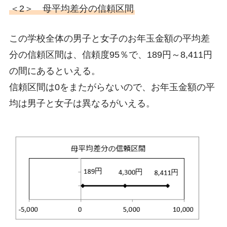
＜2＞ 母平均差分の信頼区間
この学校全体の男子と女子のお年玉金額の平均差
分の信頼区間は、信頼度95％で、189円～8,411円
の間にあるといえる。
信頼区間は0をまたがらないので、お年玉金額の平
均は男子と女子は異なるがいえる。