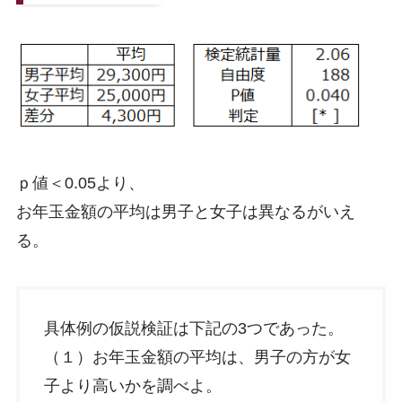
ｐ値＜0.05より、
お年玉金額の平均は男子と女子は異なるがいえ
る。
具体例の仮説検証は下記の3つであった。
（１）お年玉金額の平均は、男子の方が女
子より高いかを調べよ。