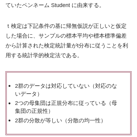
ていたペンネーム Student に由来する。
ｔ検定は下記条件の基に帰無仮説が正しいと仮定
した場合に、サンプルの標本平均や標本標準偏差
から計算された検定統計量がt分布に従うことを利
用する統計学的検定法である。
2群のデータは対応していない（対応のな
いデータ）
2つの母集団は正規分布に従っている（母
集団の正規性）
2群の分散が等しい（分散の均一性）