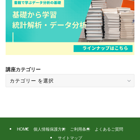
講座カテゴリー
HOME
個人情報保護方針
ご利用条件
よくあるご質問
サイトマップ