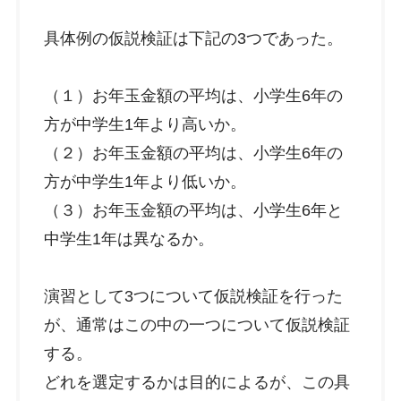
具体例の仮説検証は下記の3つであった。
（１）お年玉金額の平均は、小学生6年の
方が中学生1年より高いか。
（２）お年玉金額の平均は、小学生6年の
方が中学生1年より低いか。
（３）お年玉金額の平均は、小学生6年と
中学生1年は異なるか。
演習として3つについて仮説検証を行った
が、通常はこの中の一つについて仮説検証
する。
どれを選定するかは目的によるが、この具