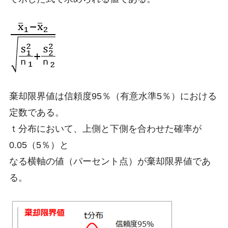
棄却限界値は信頼度95％（有意水準5％）における
定数である。
ｔ分布において、上側と下側を合わせた確率が
0.05（5％）と
なる横軸の値（パーセント点）が棄却限界値であ
る。