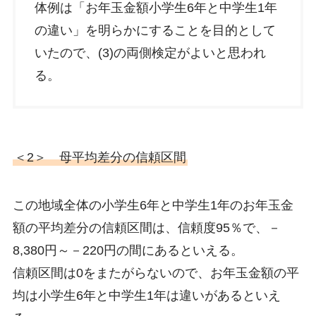
体例は「お年玉金額小学生6年と中学生1年
の違い」を明らかにすることを目的として
いたので、(3)の両側検定がよいと思われ
る。
＜2＞ 母平均差分の信頼区間
この地域全体の小学生6年と中学生1年のお年玉金
額の平均差分の信頼区間は、信頼度95％で、－
8,380円～－220円の間にあるといえる。
信頼区間は0をまたがらないので、お年玉金額の平
均は小学生6年と中学生1年は違いがあるといえ