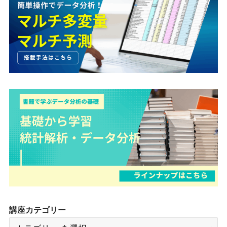
講座カテゴリー