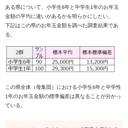
ある県について、小学生6年と中学生1年のお年玉
金額の平均に違いがあるかを明らかにしたい。
下記はこの県のお年玉金額を調べた調査結果であ
る。
この県全体（母集団）における小学生6年と中学性
1年のお年玉金額の標準偏差は異なることが分かっ
ている。