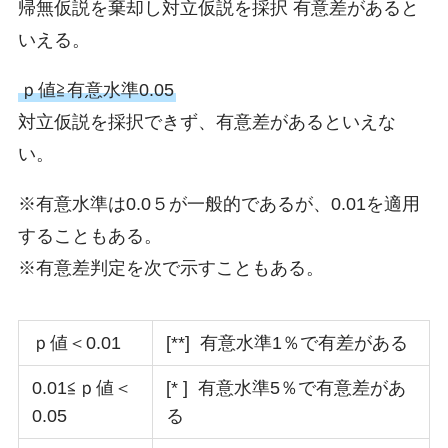
帰無仮説を棄却し対立仮説を採択 有意差があると
いえる。
ｐ値≧有意水準0.05
対立仮説を採択できず、有意差があるといえな
い。
※有意水準は0.0５が一般的であるが、0.01を適用
することもある。
※有意差判定を次で示すこともある。
ｐ値＜0.01
[**] 有意水準1％で有差がある
0.01≦ｐ値＜
[* ] 有意水準5％で有意差があ
0.05
る