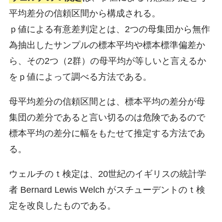
平均差分の信頼区間から構成される。
ｐ値による有意差判定とは、2つの母集団から無作
為抽出したサンプルの標本平均や標本標準偏差か
ら、その2つ（2群）の母平均が等しいと言えるか
をｐ値によって調べる方法である。
母平均差分の信頼区間とは、標本平均の差分が母
集団の差分であると言い切るのは危険であるので
標本平均の差分に幅をもたせて推定する方法であ
る。
ウェルチのｔ検定は、20世紀のイギリスの統計学
者 Bernard Lewis Welch がスチューデントのｔ検
定を改良したものである。