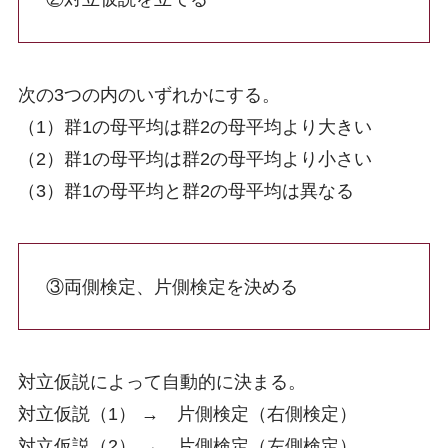
次の3つの内のいずれかにする。
（1）群1の母平均は群2の母平均より大きい
（2）群1の母平均は群2の母平均より小さい
（3）群1の母平均と群2の母平均は異なる
③両側検定、片側検定を決める
対立仮説によって自動的に決まる。
対立仮説（1） → 片側検定（右側検定）
対立仮説（2） → 片側検定（左側検定）